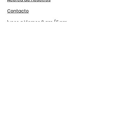
Contacto
lunes a Viernes 9 am / 5 pm
Sábado 9 am / 2pm
Nuestra Tienda
Bogotá, DC 111071
Av ciudad de cali #64C-60
3143703658
vanitygroom@gmail.com
Servicio al Cliente
Envíos y Devoluciones