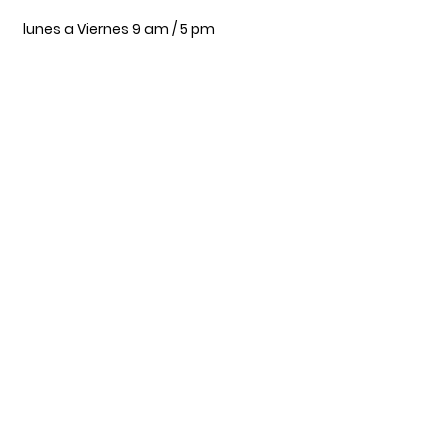
lunes a Viernes 9 am / 5 pm
Sábado 9 am / 2pm
Nuestra Tienda
Bogotá, DC 111071
Av ciudad de cali #64C-60
3143703658
vanitygroom@gmail.com
Servicio al Cliente
Envíos y Devoluciones
Política
de la tienda