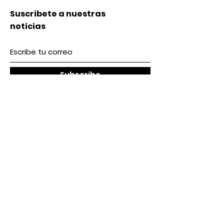
Suscribete a nuestras
noticias
Subscribe
Nosotros
Acerca de nosotros
Contacto
lunes a Viernes 9 am / 5 pm
Sábado 9 am / 2pm