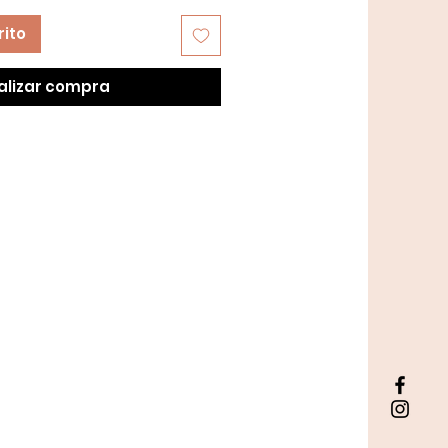
rito
alizar compra