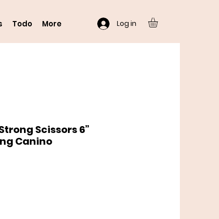
Log in
s
Todo
More
Strong Scissors 6”
ng Canino
o