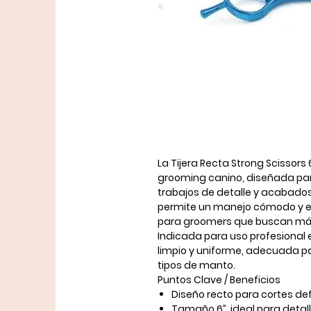
La
Tijera Recta Strong Scissors 
grooming canino, diseñada p
trabajos de detalle y acabados
permite un manejo cómodo y es
para groomers que buscan máxim
Indicada para uso profesional 
limpio y uniforme, adecuada pa
tipos de manto.
Puntos Clave / Beneficios
Diseño
recto
para cortes def
Tamaño
6”
, ideal para detall