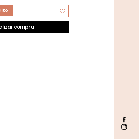
rito
alizar compra