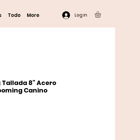
Log in
s
Todo
More
g Tallada 8” Acero
ooming Canino
io