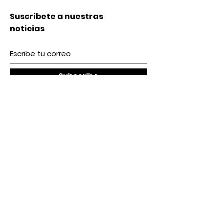
Suscribete a nuestras
noticias
Subscribe
Nosotros
Acerca de nosotros
Contacto
lunes a Viernes 9 am / 5 pm
Sábado 9 am / 2pm