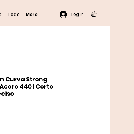
Log in
s
Todo
More
ón Curva Strong
 Acero 440 | Corte
eciso
io