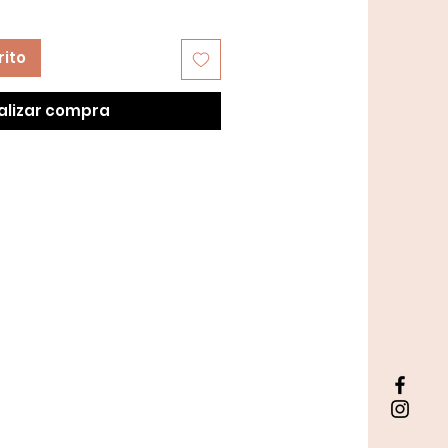
rito
alizar compra