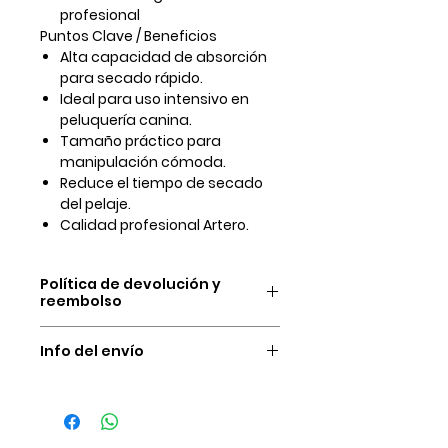
profesional
Puntos Clave / Beneficios
Alta capacidad de absorción
para secado rápido.
Ideal para uso intensivo en
peluquería canina.
Tamaño práctico para
manipulación cómoda.
Reduce el tiempo de secado
del pelaje.
Calidad profesional Artero.
Política de devolución y
reembolso
Nuestras condiciones de
Info del envío
devolución y reembolso del
dinero son únicamente por las
Ofrecemos venta a presencial en
siguientes causas:
nuestro almacén el cual no tiene
El producto no es el publicado.
ningún costo, y venta a domicilio
Calidad del producto